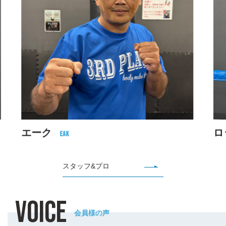
エーク
ロッ
Eak
スタッフ&プロ
VOICE
会員様の声