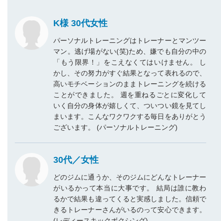
K様 30代女性
パーソナルトレーニングはトレーナーとマンツー
マン。逃げ場がない(笑)ため、嫌でも自分の中の
「もう限界！」をこえなくてはいけません。 し
かし、その努力がすぐ結果となって表れるので、
高いモチベーションのままトレーニングを続ける
ことができました。 週を重ねるごとに変化して
いく自分の身体が嬉しくて、ついつい鏡を見てし
まいます。こんなワクワクする毎日をありがとう
ございます。 (パーソナルトレーニング)
30代／⼥性
どのジムに通うか、そのジムにどんなトレーナー
がいるかって本当に⼤事です。 結局は誰に教わ
るかで結果も違ってくると実感しました。信頼で
きるトレーナーさんがいるのって安⼼できます。
(レディースキックボクシング)