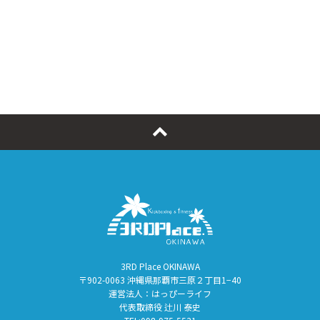
3RD Place OKINAWA
〒902-0063 沖縄県那覇市三原２丁目1−40
運営法人：はっぴーライフ
代表取締役 辻川 泰史